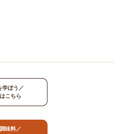
を学ぼう／
はこちら
調味料／