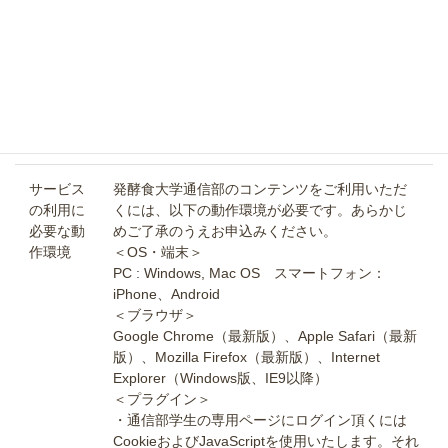
責任につ
者に引き渡された当該契約の目的物が、種類、
いて
品質に関して契約の内容に適合しないとき、当
社は事後的に契約内容に適合する目的物の引き
渡しをするものとします。これにより、当社は
当該利用者に対し、瑕疵担保責任および債務不
履行に基づく損害賠償責任を一切負わないもの
とします。
サービス
発酵食大学通信部のコンテンツをご利用いただ
の利用に
くには、以下の動作環境が必要です。あらかじ
必要な動
めご了承のうえお申込みください。
作環境
＜OS・端末＞
PC : Windows, Mac OS スマートフォン：
iPhone、Android
＜ブラウザ＞
Google Chrome（最新版）、Apple Safari（最新
版）、Mozilla Firefox（最新版）、Internet
Explorer（Windows版、IE9以降）
＜プラグイン＞
・通信部学生の専用ページにログイン頂くには
CookieおよびJavaScriptを使用いたします。それ