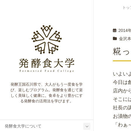
トッ
2014
金沢
糀っ
いよい
今日は
発酵王国石川県で、大人がもう一度食を学
び、楽しむプログラム。発酵食を通じて楽
店内か
しく美味しく健康に。食卓をより豊かにす
そこに
る発酵食の活用法を学びます。
社長の
お漬物
「わぁ
発酵食大学について