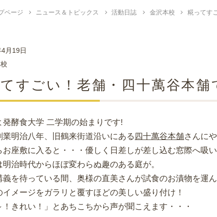
プページ
ニュース＆トピックス
活動日誌
金沢本校
糀ってす
年4月19日
本校
てすごい！老舗・四十萬谷本舗
よ発酵食大学 二学期の始まりです!
創業明治八年、旧鶴来街道沿いにある
四十萬谷本舗
さんに
らお座敷に入ると・・・優しく日差しが差し込む窓際へ吸
は明治時代からほぼ変わらぬ趣のある庭が。
講義を待っている間、奥様の直美さんが試食のお漬物を運
のイメージをガラリと覆すほどの美しい盛り付け！
～！きれい！」とあちこちから声が聞こえます・・・