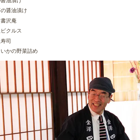
の醤油漬け
芋の醤油漬け
文書沢庵
沢ピクルス
根寿司
といかの野菜詰め