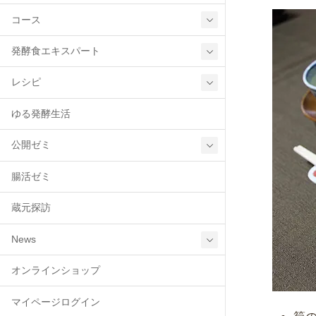
コース
発酵食エキスパート
レシピ
ゆる発酵生活
公開ゼミ
腸活ゼミ
蔵元探訪
News
オンラインショップ
マイページログイン