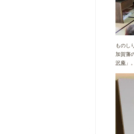
ものし
加賀藩
沢庵
」