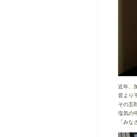
近年、
昔より
その五
塩気の
「みな