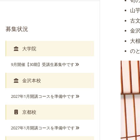
筍
山
古
募集状況
金
大
大学院
の
9月開催【30期】受講生募集中です
金沢本校
2027年1月開講コースを準備中です
京都校
2027年1月開講コースを準備中です