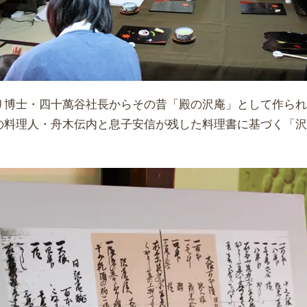
り博士・四十萬谷社長からその昔「殿の沢庵」として作ら
の料理人・舟木伝内と息子安信が残した料理書に基づく「
。