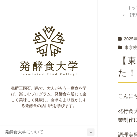
トッ
【
2025
東京
【
発酵王国石川県で、大人がもう一度食を学
び、楽しむプログラム。発酵食を通じて楽
こんに
しく美味しく健康に。食卓をより豊かにす
る発酵食の活用法を学びます。
発行食
業制作
発酵食大学について
調理実