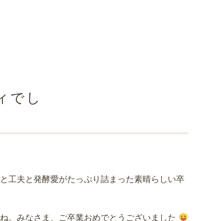
でした！
ィでし
！
アと工夫と発酵愛がたっぷり詰まった素晴らしい卒
たね。みなさま、ご卒業おめでとうございました