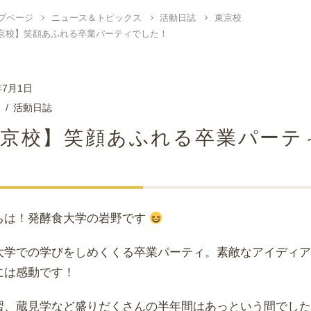
プページ
ニュース＆トピックス
活動日誌
東京校
東京校】笑顔あふれる卒業パーティ
年7月1日
校
活動日誌
東京校】笑顔あふれる卒業パーテ
た
ちは！発酵食大学の岩野です
大学での学びをしめくくる卒業パーティ。素敵なアイディ
には感動です！
習、蔵見学など盛りだくさんの半年間はあっという間でし