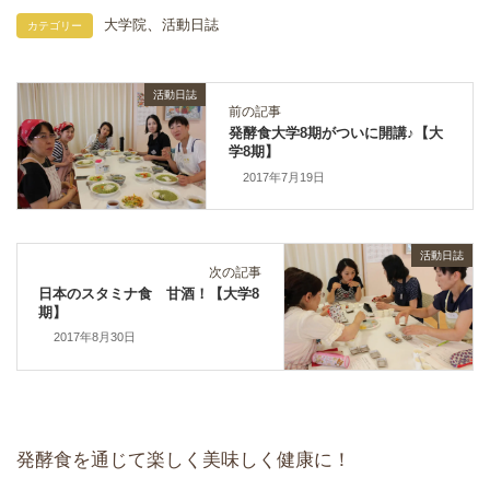
、
大学院
活動日誌
カテゴリー
活動日誌
前の記事
発酵食大学8期がついに開講♪【大
学8期】
2017年7月19日
活動日誌
次の記事
日本のスタミナ食 甘酒！【大学8
期】
2017年8月30日
発酵食を通じて楽しく美味しく健康に！