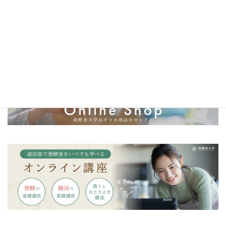
＼発酵食大学オリジナル調味料／
発酵カレー麹・発酵マヨ麹・発酵キムチ麹