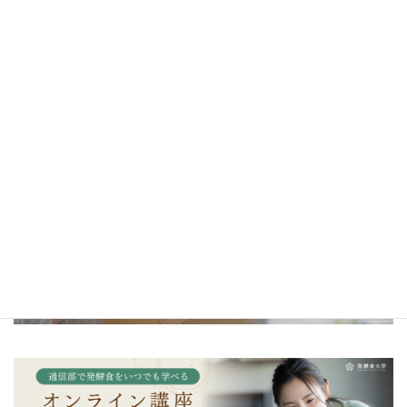
＼一生モノの発酵の知識を学ぼう／
金沢校・京都校・東京校はこちら
＼発酵食大学オリジナル調味料／
発酵カレー麹・発酵マヨ麹・発酵キムチ麹