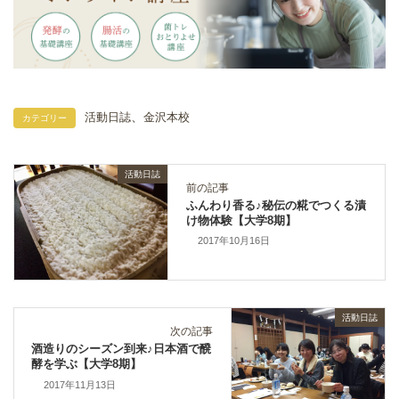
、
活動日誌
金沢本校
カテゴリー
活動日誌
前の記事
ふんわり香る♪秘伝の糀でつくる漬
け物体験【大学8期】
2017年10月16日
活動日誌
次の記事
酒造りのシーズン到来♪日本酒で醗
酵を学ぶ【大学8期】
2017年11月13日