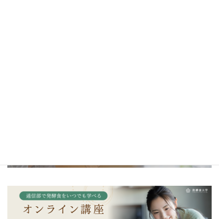
＼一生モノの発酵の知識を学ぼう／
金沢校・京都校・東京校はこちら
＼発酵食大学オリジナル調味料／
発酵カレー麹・発酵マヨ麹・発酵キムチ麹