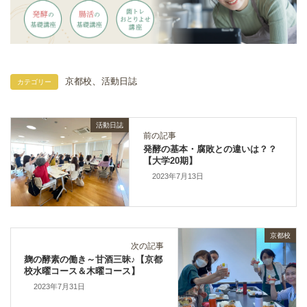
、
京都校
活動日誌
カテゴリー
活動日誌
前の記事
発酵の基本・腐敗との違いは？？
【大学20期】
2023年7月13日
京都校
次の記事
麹の酵素の働き～甘酒三昧♪【京都
校水曜コース＆木曜コース】
2023年7月31日