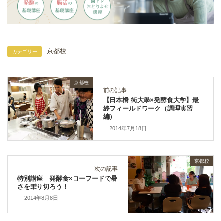
京都校
カテゴリー
京都校
前の記事
【日本橋 街大學×発酵食大学】最
終フィールドワーク（調理実習
編）
2014年7月18日
京都校
次の記事
特別講座 発酵食×ローフードで暑
さを乗り切ろう！
2014年8月8日