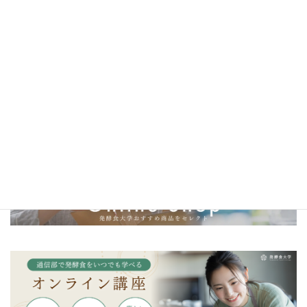
＼一生モノの発酵の知識を学ぼう／
金沢校・京都校・東京校はこちら
＼発酵食大学オリジナル調味料／
発酵カレー麹・発酵マヨ麹・発酵キムチ麹