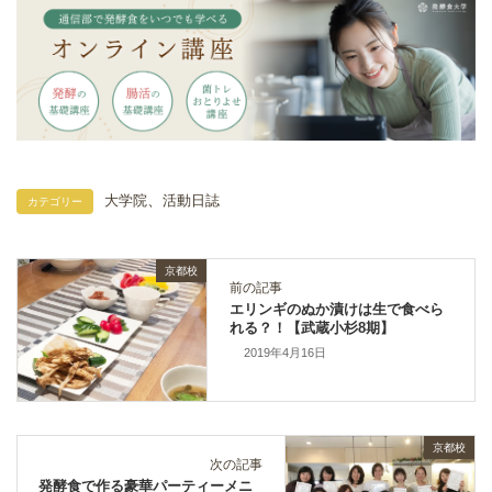
、
大学院
活動日誌
カテゴリー
京都校
前の記事
エリンギのぬか漬けは生で食べら
れる？！【武蔵小杉8期】
2019年4月16日
京都校
次の記事
発酵食で作る豪華パーティーメニ