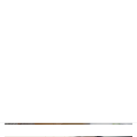
＼一生モノの発酵の知識を学ぼう／
金沢校・京都校・東京校はこちら
＼発酵食大学オリジナル調味料／
発酵カレー麹・発酵マヨ麹・発酵キムチ麹