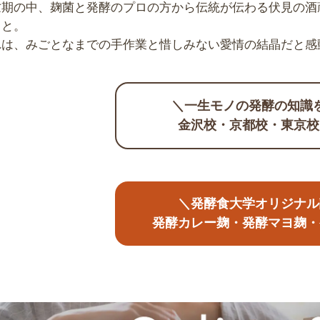
忙期の中、麹菌と発酵のプロの方から伝統が伝わる伏見の酒
こと。
れは、みごとなまでの手作業と惜しみない愛情の結晶だと感
＼一生モノの発酵の知識
金沢校・京都校・東京校
＼発酵食大学オリジナル
発酵カレー麹・発酵マヨ麹・