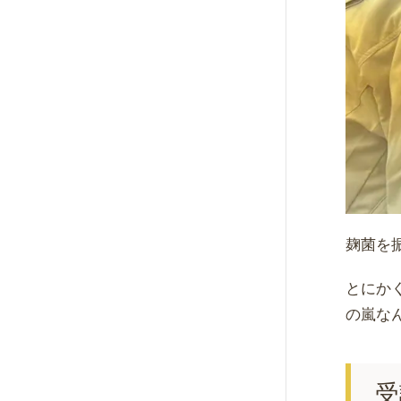
麹菌を
とにか
の嵐な
受