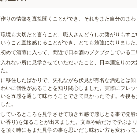
酒作りの情熱を直接聞くことができ、それをまた自分のまわ
。
た環境も大切だと言うこと、職人さんどうしの繋がりもすご
ということ直接感じることができ、とても勉強になりました
生初めて酒蔵に入って、間近で日本酒のブクブクしている工
段入れない所に見学させていただいたこと、日本酒造りの大
した。
西に移住したばかりで、失礼ながら伏見が有名な酒処とは知
味わいに個性があることを知り関心しました。実際にフレッ
想いを五感を通して味わうことできて良かったです。今後も
ました。
酵しているところを見学させて頂き五感で感じとる事で発酵
甘い香り)を知ることが出来ました。文章や絵だけで学ぶよ
酒を頂く時にもまた見学の事を思いだし
味わい方も変わって