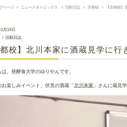
プページ
ニュース＆トピックス
活動日誌
京都校
【京都校】
年2月18日
校
活動日誌
京都校】北川本家に酒蔵見学に行
ちは。発酵食大学のゆりやんです。
のお楽しみイベント、伏見の酒蔵「
北川本家
」さんに蔵見