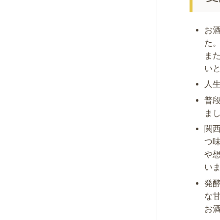
お
た
ま
い
人
普
ま
関
つ
や
い
発
な
お