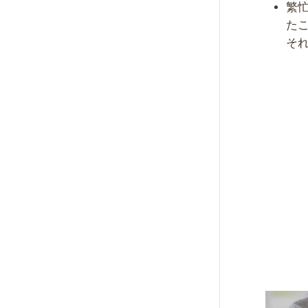
繁
た
そ