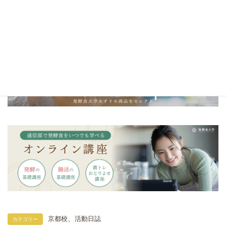
＼発酵食大学オリジナル調味料／
発酵カレー麹・発酵マヨ麹・発酵キムチ麹
、
京都校
活動日誌
カテゴリー