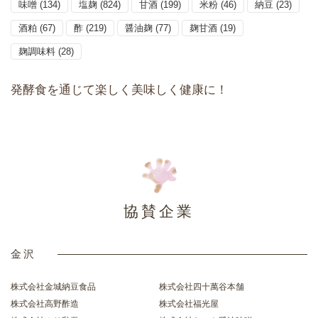
味噌
(134)
塩麹
(824)
甘酒
(199)
米粉
(46)
納豆
(23)
酒粕
(67)
酢
(219)
醤油麹
(77)
麹甘酒
(19)
麹調味料
(28)
発酵食を通じて楽しく美味しく健康に！
協賛企業
金沢
株式会社金城納豆食品
株式会社四十萬谷本舗
株式会社高野酢造
株式会社福光屋