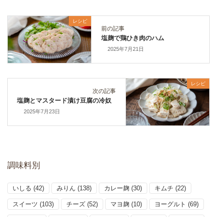
レシピ
前の記事
塩麹で鶏ひき肉のハム
2025年7月21日
レシピ
次の記事
塩麹とマスタード漬け豆腐の冷奴
2025年7月23日
調味料別
いしる
(42)
みりん
(138)
カレー麹
(30)
キムチ
(22)
スイーツ
(103)
チーズ
(52)
マヨ麹
(10)
ヨーグルト
(69)