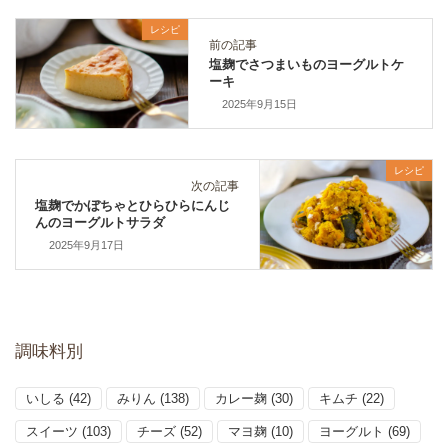
レシピ
前の記事
塩麹でさつまいものヨーグルトケ
ーキ
2025年9月15日
レシピ
次の記事
塩麹でかぼちゃとひらひらにんじ
んのヨーグルトサラダ
2025年9月17日
調味料別
いしる
(42)
みりん
(138)
カレー麹
(30)
キムチ
(22)
スイーツ
(103)
チーズ
(52)
マヨ麹
(10)
ヨーグルト
(69)