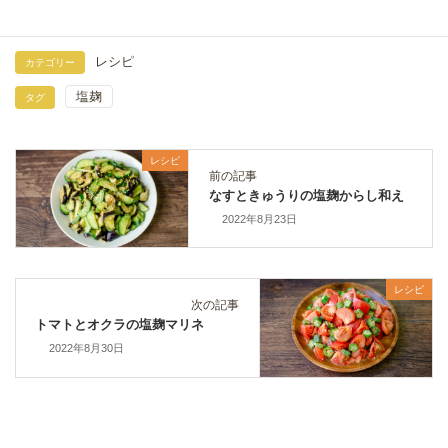
レシピ
カテゴリー
塩麹
タグ
レシピ
前の記事
なすときゅうりの塩麹からし和え
2022年8月23日
レシピ
次の記事
トマトとオクラの塩麹マリネ
2022年8月30日