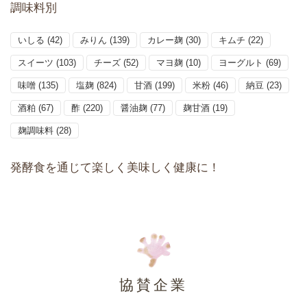
調味料別
いしる
(42)
みりん
(139)
カレー麹
(30)
キムチ
(22)
スイーツ
(103)
チーズ
(52)
マヨ麹
(10)
ヨーグルト
(69)
味噌
(135)
塩麹
(824)
甘酒
(199)
米粉
(46)
納豆
(23)
酒粕
(67)
酢
(220)
醤油麹
(77)
麹甘酒
(19)
麹調味料
(28)
発酵食を通じて楽しく美味しく健康に！
協賛企業