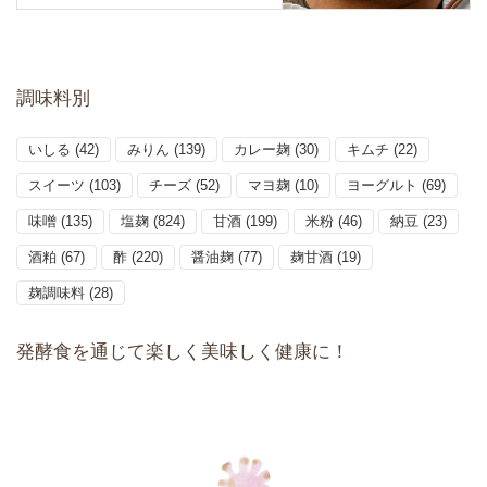
調味料別
いしる
(42)
みりん
(139)
カレー麹
(30)
キムチ
(22)
スイーツ
(103)
チーズ
(52)
マヨ麹
(10)
ヨーグルト
(69)
味噌
(135)
塩麹
(824)
甘酒
(199)
米粉
(46)
納豆
(23)
酒粕
(67)
酢
(220)
醤油麹
(77)
麹甘酒
(19)
麹調味料
(28)
発酵食を通じて楽しく美味しく健康に！