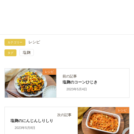
豚こま肉とピーマンのコチュジャン炒め｜塩麹で柔ら
か簡単おかずレシピ
2026年7月19日
レシピ
カテゴリー
塩麹
タグ
レシピ
前の記事
塩麹のコーンひじき
2023年5月4日
レシピ
次の記事
塩麹のにんじんしりしり
2023年5月8日