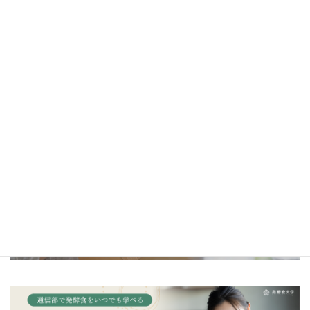
＼一生モノの発酵の知識を学ぼう／
金沢校・京都校・東京校はこちら
＼発酵食大学オリジナル調味料／
発酵カレー麹・発酵マヨ麹・発酵キムチ麹