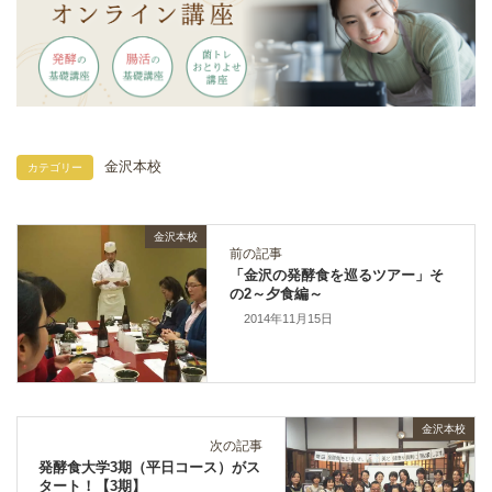
金沢本校
カテゴリー
金沢本校
前の記事
「金沢の発酵食を巡るツアー」そ
の2～夕食編～
2014年11月15日
金沢本校
次の記事
発酵食大学3期（平日コース）がス
タート！【3期】