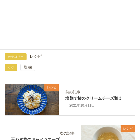
2026年7月28日
豚こま肉とピーマンのコチュジャン炒め｜塩麹で柔ら
か簡単おかずレシピ
2026年7月19日
レシピ
カテゴリー
塩麹
タグ
レシピ
前の記事
塩麹で柿のクリームチーズ和え
2021年10月11日
レシピ
次の記事
玉ねぎ麹のキャベツスープ