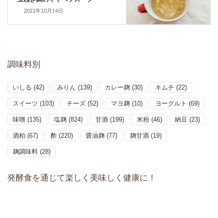
2021年10月14日
調味料別
いしる
(42)
みりん
(139)
カレー麹
(30)
キムチ
(22)
スイーツ
(103)
チーズ
(52)
マヨ麹
(10)
ヨーグルト
(69)
味噌
(135)
塩麹
(824)
甘酒
(199)
米粉
(46)
納豆
(23)
酒粕
(67)
酢
(220)
醤油麹
(77)
麹甘酒
(19)
麹調味料
(28)
発酵食を通じて楽しく美味しく健康に！