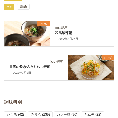
塩麹
タグ
レシピ
前の記事
和風酸辣湯
2022年2月25日
レシピ
次の記事
甘酒の炊き込みちらし寿司
2022年3月2日
調味料別
いしる
(42)
みりん
(139)
カレー麹
(30)
キムチ
(22)