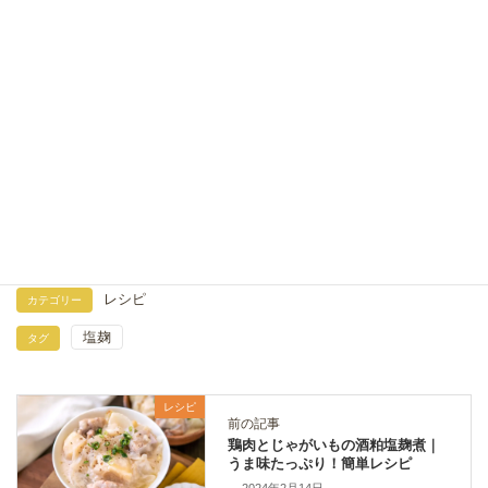
2026年7月31日
ズッキーニとツナ卵のデリ風サラダ｜塩麹とヨーグル
トでヘルシー副菜レシピ
2026年7月28日
豚こま肉とピーマンのコチュジャン炒め｜塩麹で柔ら
か簡単おかずレシピ
2026年7月19日
レシピ
カテゴリー
塩麹
タグ
レシピ
前の記事
鶏肉とじゃがいもの酒粕塩麹煮｜
うま味たっぷり！簡単レシピ
2024年2月14日