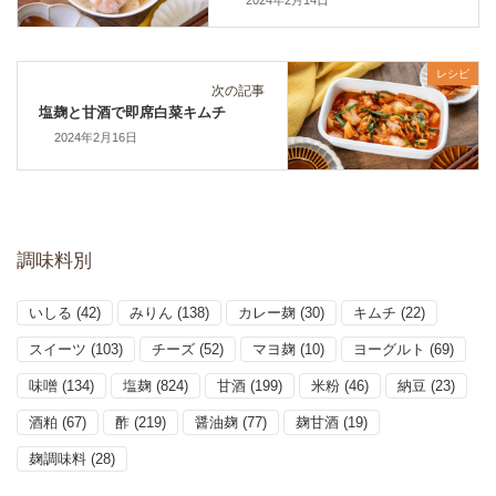
レシピ
次の記事
塩麹と甘酒で即席白菜キムチ
2024年2月16日
調味料別
いしる
(42)
みりん
(138)
カレー麹
(30)
キムチ
(22)
スイーツ
(103)
チーズ
(52)
マヨ麹
(10)
ヨーグルト
(69)
味噌
(134)
塩麹
(824)
甘酒
(199)
米粉
(46)
納豆
(23)
酒粕
(67)
酢
(219)
醤油麹
(77)
麹甘酒
(19)
麹調味料
(28)