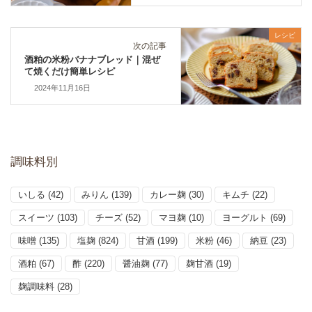
レシピ
次の記事
酒粕の米粉バナナブレッド｜混ぜ
て焼くだけ簡単レシピ
2024年11月16日
調味料別
いしる
(42)
みりん
(139)
カレー麹
(30)
キムチ
(22)
スイーツ
(103)
チーズ
(52)
マヨ麹
(10)
ヨーグルト
(69)
味噌
(135)
塩麹
(824)
甘酒
(199)
米粉
(46)
納豆
(23)
酒粕
(67)
酢
(220)
醤油麹
(77)
麹甘酒
(19)
麹調味料
(28)