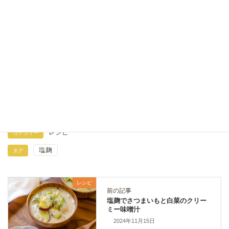
ズッキーニとツナ卵のデリ風サラダ｜塩麹とヨーグル
トでヘルシー副菜レシピ
2026年7月28日
豚こま肉とピーマンのコチュジャン炒め｜塩麹で柔ら
か簡単おかずレシピ
2026年7月19日
レシピ
カテゴリー
塩麹
タグ
レシピ
前の記事
塩麹でさつまいもと白菜のクリー
ミー味噌汁
2024年11月15日