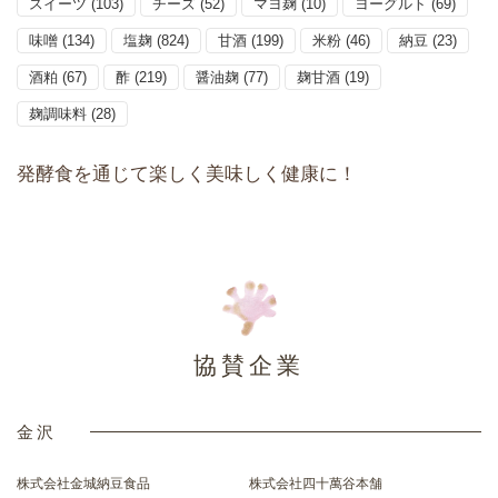
スイーツ
(103)
チーズ
(52)
マヨ麹
(10)
ヨーグルト
(69)
味噌
(134)
塩麹
(824)
甘酒
(199)
米粉
(46)
納豆
(23)
酒粕
(67)
酢
(219)
醤油麹
(77)
麹甘酒
(19)
麹調味料
(28)
発酵食を通じて楽しく美味しく健康に！
協賛企業
金沢
株式会社金城納豆食品
株式会社四十萬谷本舗