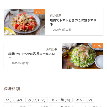
レシピ
前の記事
塩麹でトマトときのこの焼きマリ
ネ
2025年4月19日
レシピ
次の記事
塩麹でキャベツの和風コールスロ
ー
2025年4月22日
調味料別
いしる
(42)
みりん
(138)
カレー麹
(30)
キムチ
(22)