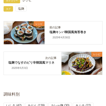
レシピ
カテゴリー
塩麹
タグ
レシピ
前の記事
塩麹キンパ韓国風海苔巻き
2025年4月30日
レシピ
次の記事
塩麹でなすのピリ辛韓国風マリネ
2025年5月3日
調味料別
いしる
(42)
みりん
(139)
カレー麹
(30)
キムチ
(22)