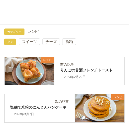
で濃厚クリーミー
2026年1月30日
レシピ
カテゴリー
スイーツ
チーズ
酒粕
タグ
レシピ
前の記事
りんごの甘酒フレンチトースト
2023年2月22日
レシピ
次の記事
塩麹で米粉のにんじんパンケーキ
2023年3月7日