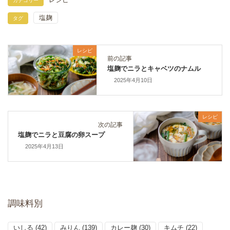
カテゴリー
塩麹
タグ
レシピ
前の記事
塩麹でニラとキャベツのナムル
2025年4月10日
レシピ
次の記事
塩麹でニラと豆腐の卵スープ
2025年4月13日
調味料別
いしる
(42)
みりん
(139)
カレー麹
(30)
キムチ
(22)