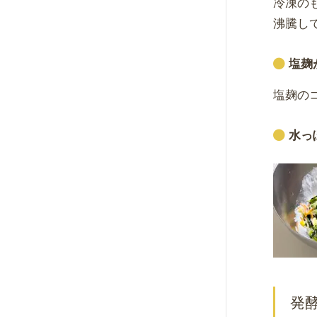
冷凍の
沸騰し
塩麹
塩麹の
水っ
発