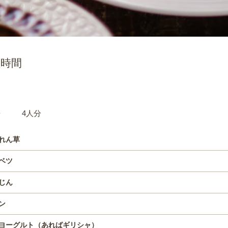
理時間
材料
4人分
れん草
ベツ
じん
ン
ヨーグルト（あればギリシャ）