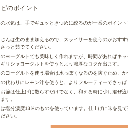
シピのポイント
菜の水気は、手でギュッときつめに絞るのが一番のポイント
。
んじんは生のまま加えるので、スライサーを使うのがおすす
にさっと茹でてください。
通のヨーグルトでも美味しく作れますが、時間があればキッ
、ギリシャヨーグルトを使うとより濃厚なコクが出ます。
通のヨーグルトを使う場合は水っぽくなるのを防ぐため、か
酢の代わりにレモン汁を使うと、よりフルーティーでさっぱ
つお節は仕上げに散らすだけでなく、和える時に少し混ぜ込
ります。
麹は塩分濃度13％のものを使っています。仕上げに味を見
ください。