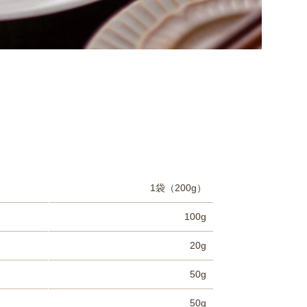
1袋（200g）
100g
20g
50g
50g