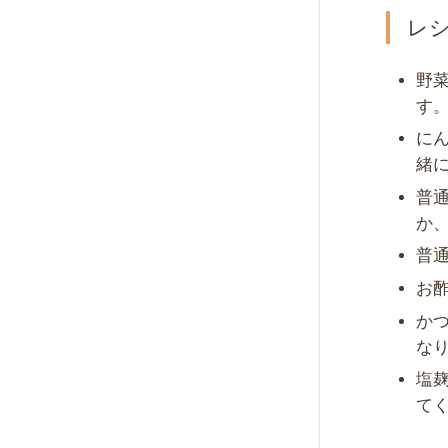
レ
野
す
に
緒
普
か
普
お
か
な
塩
て