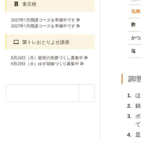
東京校
塩麹
2027年1月開講コースを準備中です
酢
2027年1月開講コースを準備中です
かつ
菌トレおとりよせ講座
塩
8月24日（月）能登の魚醤づくし募集中
9月29日（火）ゆず胡椒づくり募集中
調
ほ
鍋
ボ
て
皿