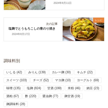
2024年8月11日
レシピ
次の記事
塩麹でとうもろこしの青のり焼き
2024年8月17日
調味料別
いしる
(42)
みりん
(139)
カレー麹
(30)
キムチ
(22)
スイーツ
(103)
チーズ
(52)
マヨ麹
(10)
ヨーグルト
(69)
味噌
(135)
塩麹
(824)
甘酒
(199)
米粉
(46)
納豆
(23)
酒粕
(67)
酢
(220)
醤油麹
(77)
麹甘酒
(19)
麹調味料
(28)