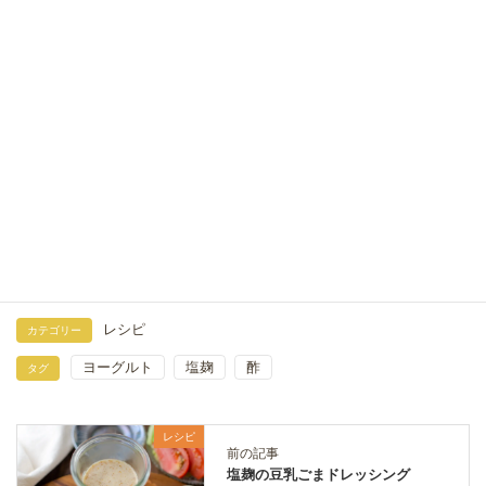
2025年4月22日
塩麹のチキン南蛮
2020年7月9日
半熟ゆで卵の味噌漬け煮卵｜だしパックで簡単味玉レ
シピ
2026年8月7日
レシピ
カテゴリー
ヨーグルト
塩麹
酢
タグ
レシピ
前の記事
塩麹の豆乳ごまドレッシング