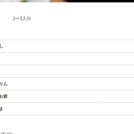
材料
2〜3人分
し
りん
お節
ま