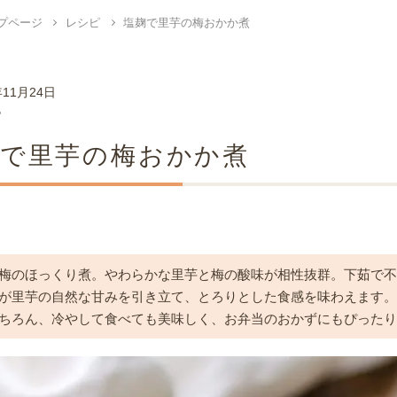
プページ
レシピ
塩麹で里芋の梅おかか煮
年11月24日
ピ
麹で里芋の梅おかか煮
梅のほっくり煮。やわらかな里芋と梅の酸味が相性抜群。下茹で
が里芋の自然な甘みを引き立て、とろりとした食感を味わえます
ちろん、冷やして食べても美味しく、お弁当のおかずにもぴった