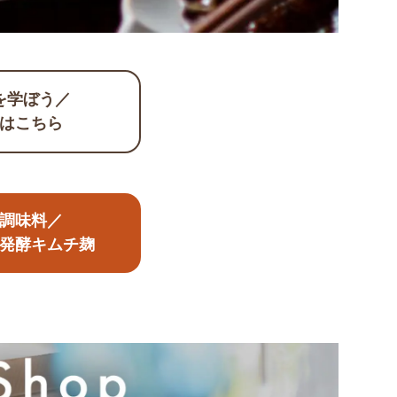
を学ぼう／
はこちら
調味料／
発酵キムチ麹