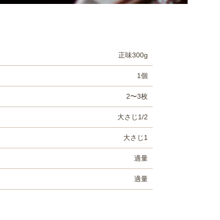
正味300g
1個
2〜3枚
大さじ1/2
大さじ1
適量
適量