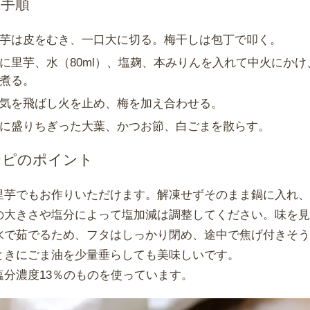
理手順
芋は皮をむき、一口大に切る。梅干しは包丁で叩く。
に里芋、水（80ml）、塩麹、本みりんを入れて中火にかけ
煮る。
気を飛ばし火を止め、梅を加え合わせる。
に盛りちぎった大葉、かつお節、白ごまを散らす。
シピのポイント
里芋でもお作りいただけます。解凍せずそのまま鍋に入れ
の大きさや塩分によって塩加減は調整してください。味を
水で茹でるため、フタはしっかり閉め、途中で焦げ付きそ
ときにごま油を少量垂らしても美味しいです。
塩分濃度13％のものを使っています。