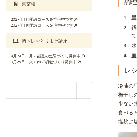
調
東京校
里
2027年1月開講コースを準備中です
2027年1月開講コースを準備中です
鍋
で
菌トレおとりよせ講座
水
皿
8月24日（月）能登の魚醤づくし募集中
9月29日（火）ゆず胡椒づくり募集中
レ
冷凍の
梅干し
少ない
食べる
塩麹は