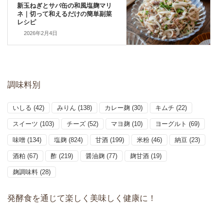
新玉ねぎとサバ缶の和風塩麹マリ
ネ｜切って和えるだけの簡単副菜
レシピ
2026年2月4日
調味料別
いしる
(42)
みりん
(138)
カレー麹
(30)
キムチ
(22)
スイーツ
(103)
チーズ
(52)
マヨ麹
(10)
ヨーグルト
(69)
味噌
(134)
塩麹
(824)
甘酒
(199)
米粉
(46)
納豆
(23)
酒粕
(67)
酢
(219)
醤油麹
(77)
麹甘酒
(19)
麹調味料
(28)
発酵食を通じて楽しく美味しく健康に！