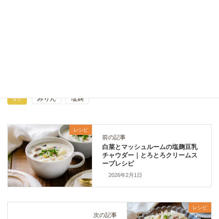
ズッキーニとピーマンの塩麹おかか炒め｜お弁当・作
り置きに簡単副菜レシピ
2026年6月20日
レシピ
カテゴリー
みりん
塩麹
タグ
レシピ
前の記事
白菜とマッシュルームの塩麹豆乳
チャウダー｜とろとろクリームス
ープレシピ
2026年2月1日
レシピ
次の記事