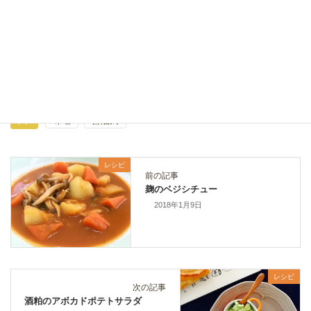
麻婆豆腐｜発酵キムチ麹レシピ
2026年7月7日
レシピ
カテゴリー
味噌
醤油麹
タグ
レシピ
前の記事
麹のベジシチュー
2018年1月9日
レシピ
次の記事
酒粕のアボカドポテトサラダ