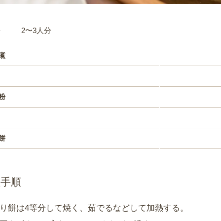
材料
2〜3人分
煮
粉
餅
理手順
り餅は4等分して焼く、茹でるなどして加熱する。