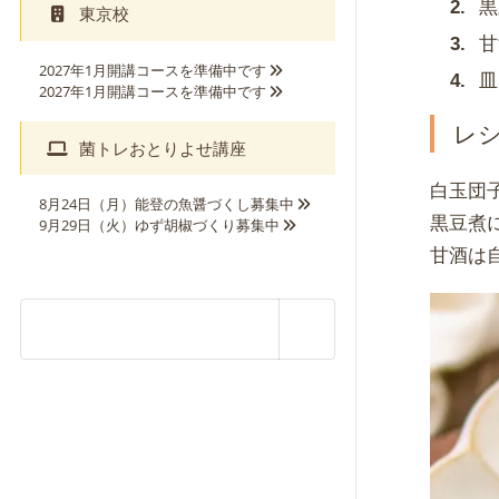
黒
東京校
甘
2027年1月開講コースを準備中です
皿
2027年1月開講コースを準備中です
レ
菌トレおとりよせ講座
白玉団
8月24日（月）能登の魚醤づくし募集中
黒豆煮
9月29日（火）ゆず胡椒づくり募集中
甘酒は