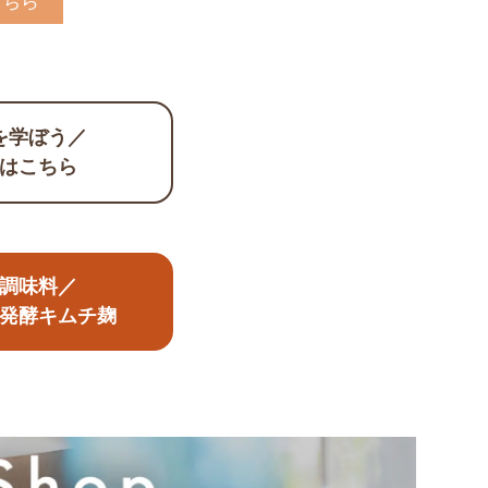
こちら
を学ぼう／
はこちら
調味料／
発酵キムチ麹