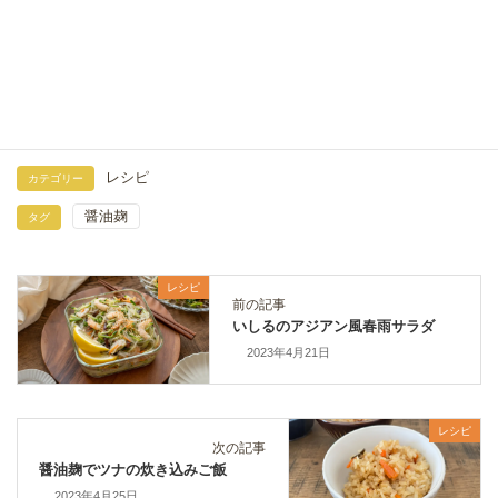
醤油麹できゅうりのパリパリ生姜漬け
2024年8月8日
レシピ
カテゴリー
醤油麹
タグ
レシピ
前の記事
いしるのアジアン風春雨サラダ
2023年4月21日
レシピ
次の記事
醤油麹でツナの炊き込みご飯
2023年4月25日