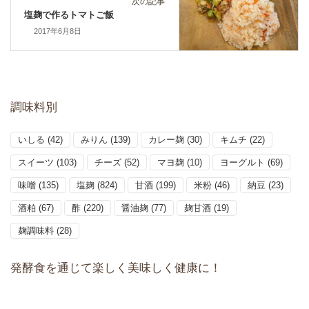
次の記事
塩麹で作るトマトご飯
2017年6月8日
調味料別
いしる
(42)
みりん
(139)
カレー麹
(30)
キムチ
(22)
スイーツ
(103)
チーズ
(52)
マヨ麹
(10)
ヨーグルト
(69)
味噌
(135)
塩麹
(824)
甘酒
(199)
米粉
(46)
納豆
(23)
酒粕
(67)
酢
(220)
醤油麹
(77)
麹甘酒
(19)
麹調味料
(28)
発酵食を通じて楽しく美味しく健康に！