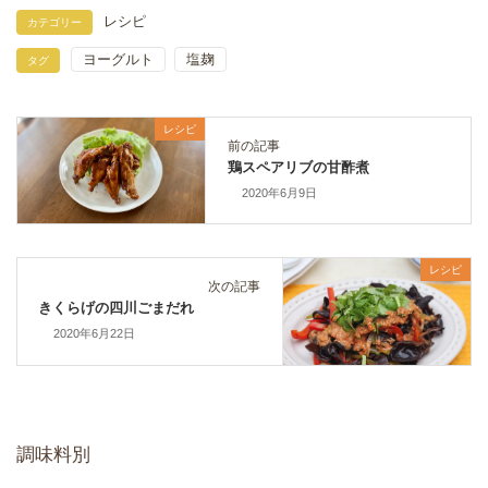
レシピ
カテゴリー
ヨーグルト
塩麹
タグ
レシピ
前の記事
鶏スペアリブの甘酢煮
2020年6月9日
レシピ
次の記事
きくらげの四川ごまだれ
2020年6月22日
調味料別