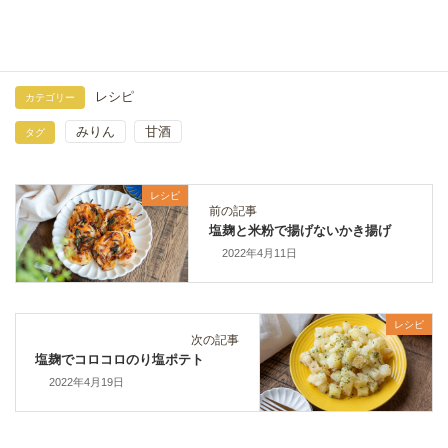
2020年7月7日
レシピ
カテゴリー
みりん
甘酒
タグ
レシピ
前の記事
塩麹と米粉で揚げないかき揚げ
2022年4月11日
レシピ
次の記事
塩麹でコロコロのり塩ポテト
2022年4月19日