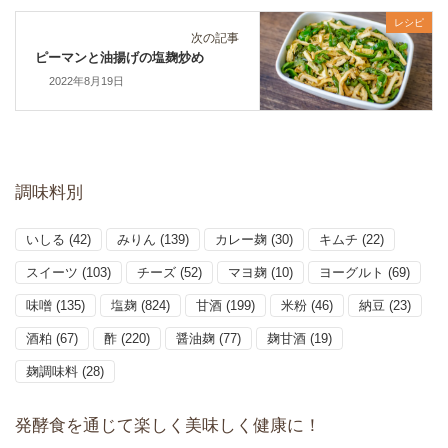
レシピ
次の記事
ピーマンと油揚げの塩麹炒め
2022年8月19日
調味料別
いしる
(42)
みりん
(139)
カレー麹
(30)
キムチ
(22)
スイーツ
(103)
チーズ
(52)
マヨ麹
(10)
ヨーグルト
(69)
味噌
(135)
塩麹
(824)
甘酒
(199)
米粉
(46)
納豆
(23)
酒粕
(67)
酢
(220)
醤油麹
(77)
麹甘酒
(19)
麹調味料
(28)
発酵食を通じて楽しく美味しく健康に！