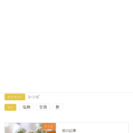
甘酒と塩麹のきゅうり漬け
2021年8月6日
塩麹と甘酒の大根なます
2019年12月23日
ゴーヤとトマトの酢味噌和え
2018年7月19日
レシピ
カテゴリー
塩麹
甘酒
酢
タグ
レシピ
前の記事