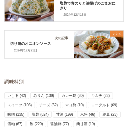
塩麹で青のりと油揚げのごまおに
ぎり
2024年12月18日
レシピ
次の記事
切り餅のオニオンソース
2024年12月21日
調味料別
いしる
(42)
みりん
(139)
カレー麹
(30)
キムチ
(22)
スイーツ
(103)
チーズ
(52)
マヨ麹
(10)
ヨーグルト
(69)
味噌
(135)
塩麹
(824)
甘酒
(199)
米粉
(46)
納豆
(23)
酒粕
(67)
酢
(220)
醤油麹
(77)
麹甘酒
(19)