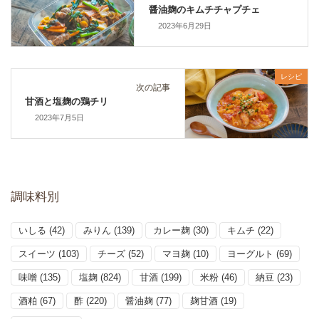
醤油麹のキムチチャプチェ
2023年6月29日
レシピ
次の記事
甘酒と塩麹の鶏チリ
2023年7月5日
調味料別
いしる
(42)
みりん
(139)
カレー麹
(30)
キムチ
(22)
スイーツ
(103)
チーズ
(52)
マヨ麹
(10)
ヨーグルト
(69)
味噌
(135)
塩麹
(824)
甘酒
(199)
米粉
(46)
納豆
(23)
酒粕
(67)
酢
(220)
醤油麹
(77)
麹甘酒
(19)