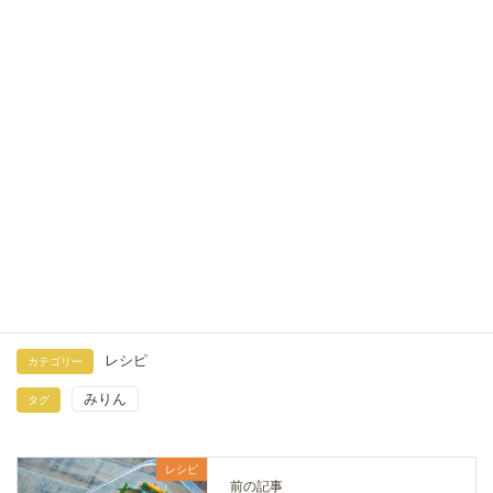
きのことおろし玉ねぎソースの豆腐ハンバーグ｜塩麹
でふっくら柔らかレシピ
2026年7月12日
なすとオクラの塩麹焼きびたし｜油少なめでとろと
ろ！フライパンで簡単レシピ
2026年7月11日
めんつゆの作り方｜だしパックで簡単手作りレシピ
（ストレート）
2026年7月1日
レシピ
カテゴリー
みりん
タグ
レシピ
前の記事