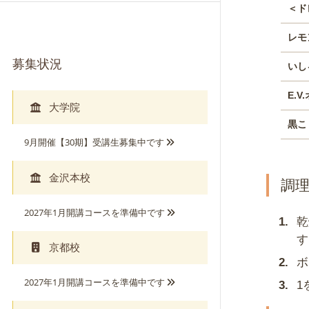
＜ド
レモ
募集状況
いし
E.
大学院
黒こ
9月開催【30期】受講生募集中です
金沢本校
調
2027年1月開講コースを準備中です
乾
す
京都校
ボ
2027年1月開講コースを準備中です
1