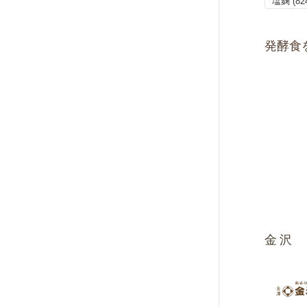
塩麹
(82
発酵食
金沢