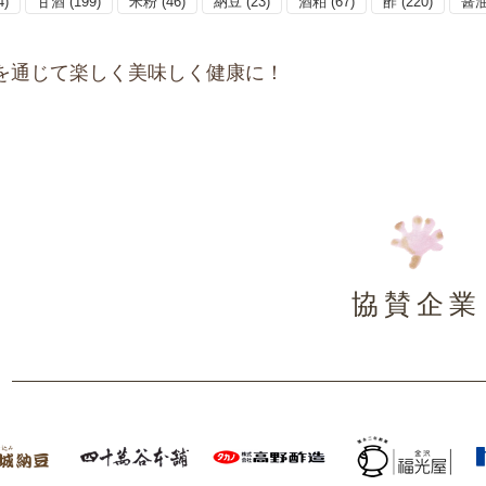
4)
甘酒
(199)
米粉
(46)
納豆
(23)
酒粕
(67)
酢
(220)
醤
を通じて楽しく美味しく健康に！
協賛企業