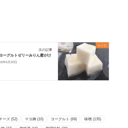
レシピ
次の記事
ヨーグルトゼリーみりん蜜がけ
16年6月20日
チーズ
(52)
マヨ麹
(10)
ヨーグルト
(69)
味噌
(135)