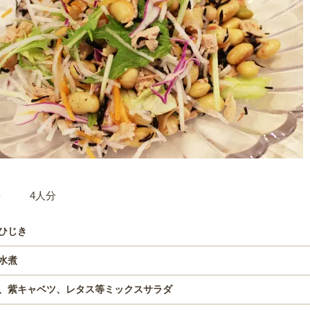
材料
4人分
ひじき
水煮
、紫キャベツ、レタス等ミックスサラダ