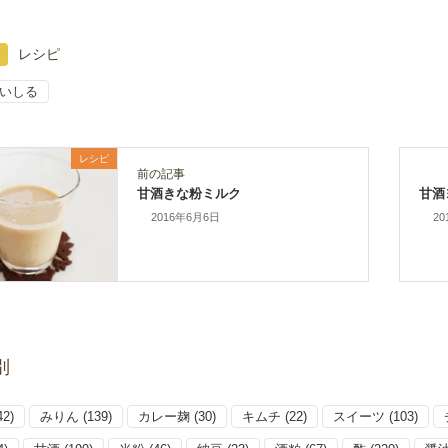
レシピ
いしる
レシピ
前の記事
甘酒きな粉ミルク
甘酒
2016年6月6日
20
別
42)
みりん
(139)
カレー麹
(30)
キムチ
(22)
スイーツ
(103)