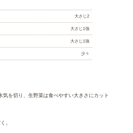
大さじ2
大さじ1強
大さじ1強
少々
水気を切り、生野菜は食べやすい大きさにカット
。
だく。