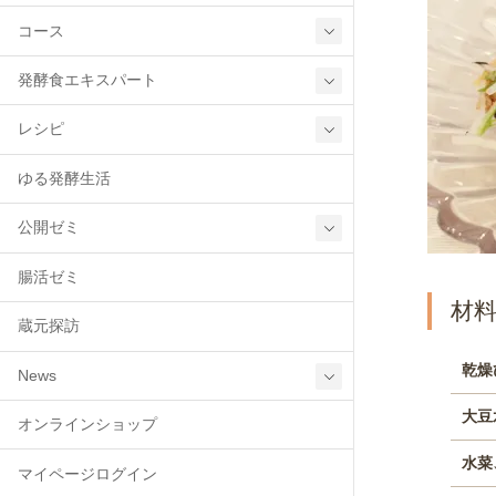
コース
発酵食エキスパート
レシピ
ゆる発酵生活
公開ゼミ
腸活ゼミ
蔵元探訪
乾燥
News
大豆
オンラインショップ
水菜
マイページログイン