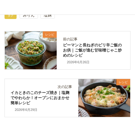
レシピ
カテゴリー
みりん
塩麹
タグ
レシピ
前の記事
ピーマンと長ねぎのピリ辛ご飯の
お供｜ご飯が進む甘味噌じゃこ炒
めのレシピ
2026年6月26日
レシピ
次の記事
イカときのこのチーズ焼き｜塩麹
でやわらか！オーブンにおまかせ
簡単レシピ
2026年6月29日