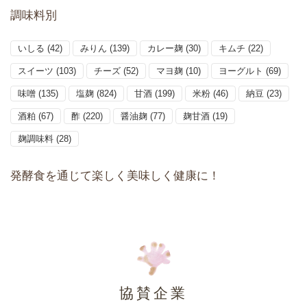
調味料別
いしる
(42)
みりん
(139)
カレー麹
(30)
キムチ
(22)
スイーツ
(103)
チーズ
(52)
マヨ麹
(10)
ヨーグルト
(69)
味噌
(135)
塩麹
(824)
甘酒
(199)
米粉
(46)
納豆
(23)
酒粕
(67)
酢
(220)
醤油麹
(77)
麹甘酒
(19)
麹調味料
(28)
発酵食を通じて楽しく美味しく健康に！
協賛企業