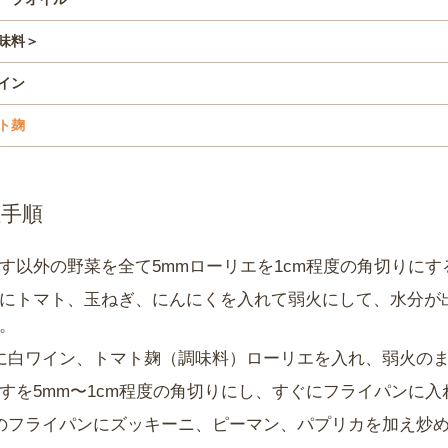
味料＞
イン
ト麹
理手順
す以外の野菜を全て5mmローリエを1cm程度の角切りに
にトマト、玉ねぎ、にんにくを入れて弱火にして、水分が
。
に白ワイン、トマト麹（調味料）ローリエを入れ、弱火のま
すを5mm〜1cm程度の角切りにし、すぐにフライパンに
のフライパンにズッキーニ、ピーマン、パプリカを加え炒