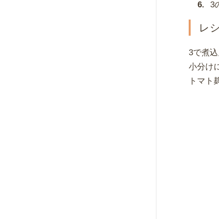
3
レ
3で煮
小分け
トマト