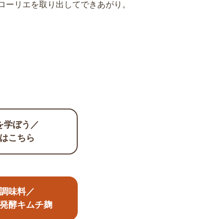
でローリエを取り出してできあがり。
を学ぼう／
はこちら
調味料／
発酵キムチ麹