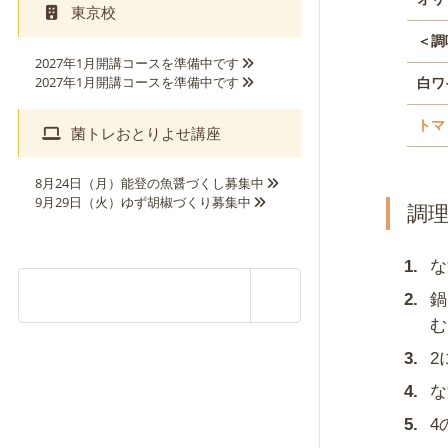
東京校
＜調
2027年1月開講コースを準備中です
2027年1月開講コースを準備中です
白ワ
トマ
菌トレおとりよせ講座
8月24日（月）能登の魚醤づくし募集中
9月29日（火）ゆず胡椒づくり募集中
調
な
鍋
む
2
な
4