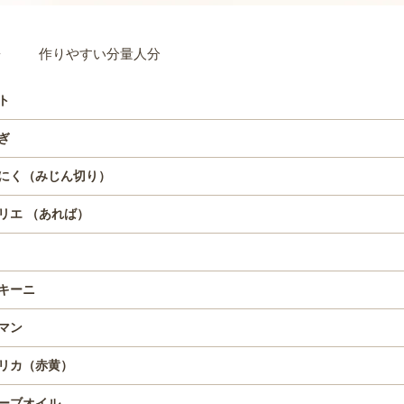
材料
作りやすい分量人分
ト
ぎ
にく（みじん切り）
リエ （あれば）
キーニ
マン
リカ（赤黄）
ーブオイル