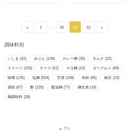
ペ
…
ペ
ペ
ペ
«
1
30
31
32
»
投
ー
ー
ー
ー
稿
調味料別
ジ
ジ
ジ
ジ
の
いしる
(42)
みりん
(139)
カレー麹
(30)
キムチ
(22)
ペ
スイーツ
(103)
チーズ
(52)
マヨ麹
(10)
ヨーグルト
(69)
ー
味噌
(135)
塩麹
(824)
甘酒
(199)
米粉
(46)
納豆
(23)
ジ
酒粕
(67)
酢
(220)
醤油麹
(77)
麹甘酒
(19)
送
麹調味料
(28)
り