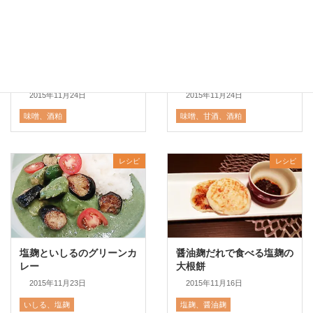
酒粕汁
ブリの酒粕味噌漬け
2015年11月24日
2015年11月24日
味噌
、
酒粕
味噌
、
甘酒
、
酒粕
レシピ
レシピ
塩麹といしるのグリーンカ
醤油麹だれで食べる塩麹の
レー
大根餅
2015年11月23日
2015年11月16日
いしる
、
塩麹
塩麹
、
醤油麹